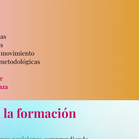
eas
es
l movimiento
 metodológicas
r
nza
n la formación
evas posiciones comprendiendo