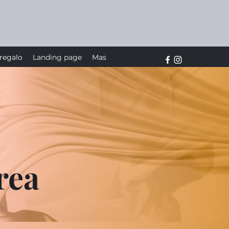
 regalo
Landing page
Mas
rea