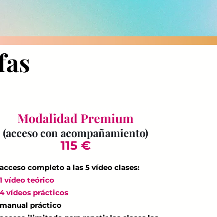
fas
I’m a paragraph. Double click
Modalidad Premium
me or click Edit Text. It's easy to make it your own.
(acceso con acompañamiento)
115 €
acceso completo a las 5 vídeo clases:
1 vídeo teórico
4 vídeos prácticos
manual práctico