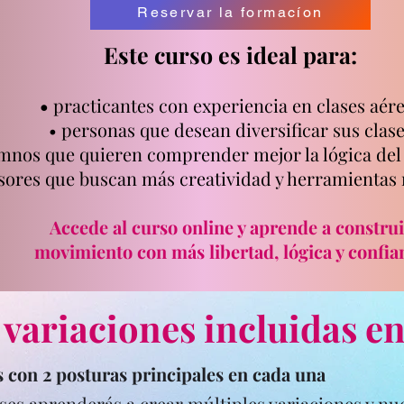
Reservar la formacíon
Este curso es ideal para:
•
practicantes con experiencia en clases aér
• personas que desean diversificar sus clas
umnos que quieren comprender mejor la lógica de
esores que buscan más creatividad y herramientas
Accede al curso online y aprende a construi
movimiento con más libertad, lógica y confia
 variaciones incluidas e
s con 2 posturas principales en cada una
ases aprenderás a crear
múltiples variaciones
y nu