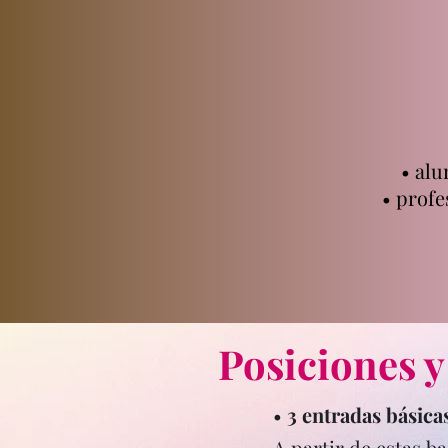
• al
• prof
Posiciones y
•
3 entradas básica
A partir de estas b