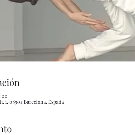
ación
9:00
h, 1, 08904 Barcelona, España
nto