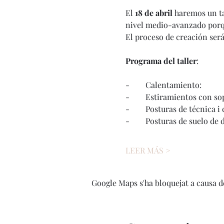
El 
18 de abril 
haremos un ta
nivel medio-avanzado porqu
El proceso de creación será
Programa del taller
:
-        Calentamiento:
-        Estiramientos con s
-        Posturas de técnica
-        Posturas de suelo 
LEER MÁS >
Google Maps s'ha bloquejat a causa de