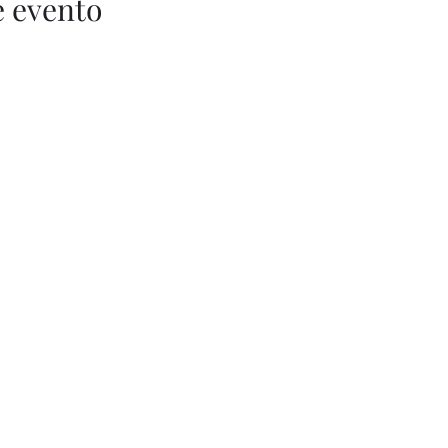
e evento
Let's Fly
642 12 24 55
Let's Fly Monumental: Consell de Cent 471-475
Let's Fly Collblanc: Ernest LLuch 1