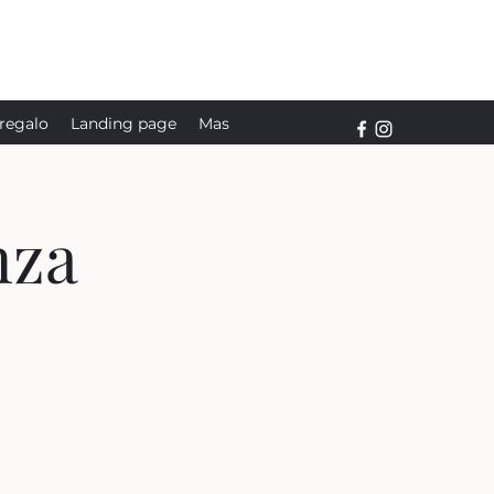
 regalo
Landing page
Mas
nza